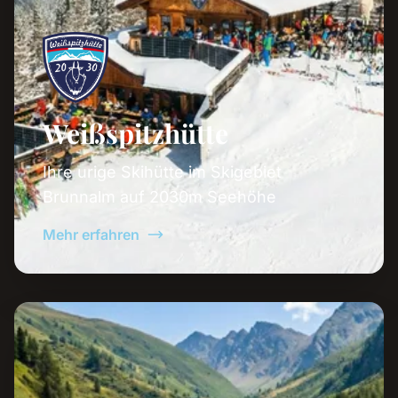
Weißspitzhütte
Ihre urige Skihütte im Skigebiet
Brunnalm auf 2030m Seehöhe
Mehr erfahren